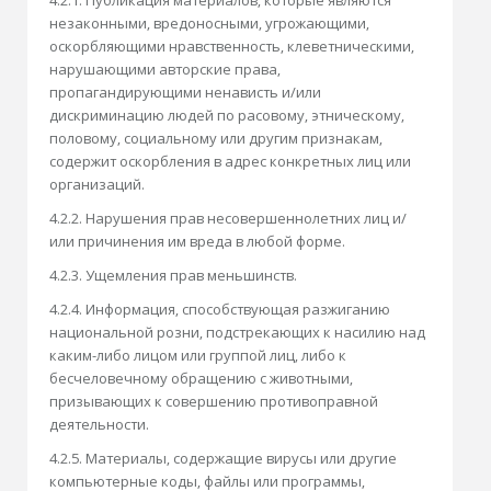
4.2.1. Публикация материалов, которые являются
незаконными, вредоносными, угрожающими,
оскорбляющими нравственность, клеветническими,
нарушающими авторские права,
пропагандирующими ненависть и/или
дискриминацию людей по расовому, этническому,
половому, социальному или другим признакам,
содержит оскорбления в адрес конкретных лиц или
организаций.
4.2.2. Нарушения прав несовершеннолетних лиц и/
или причинения им вреда в любой форме.
4.2.3. Ущемления прав меньшинств.
4.2.4. Информация, способствующая разжиганию
национальной розни, подстрекающих к насилию над
каким-либо лицом или группой лиц, либо к
бесчеловечному обращению с животными,
призывающих к совершению противоправной
деятельности.
4.2.5. Материалы, содержащие вирусы или другие
компьютерные коды, файлы или программы,